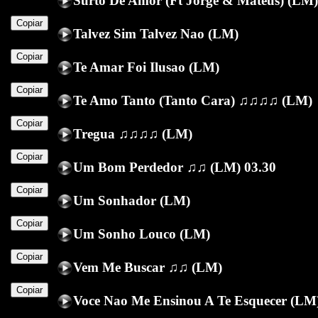
Surto De Amor (Ft Jorge & Mateus) (LM)
Copiar
Talvez Sim Talvez Nao (LM)
Copiar
Te Amar Foi Ilusao (LM)
Copiar
Te Amo Tanto (Tanto Cara) ♫♫♫♫ (LM)
Copiar
Tregua ♫♫♫♫ (LM)
Copiar
Um Bom Perdedor ♫♫ (LM) 03.30
Copiar
Um Sonhador (LM)
Copiar
Um Sonho Louco (LM)
Copiar
Vem Me Buscar ♫♫ (LM)
Copiar
Voce Nao Me Ensinou A Te Esquecer (LM